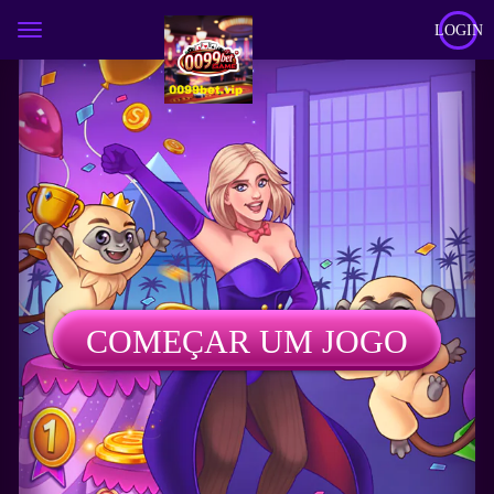
LOGIN
COMEÇAR UM JOGO